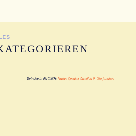
LES
KATEGORIEREN
Twinsite in ENGLISH:
Native Speaker Swedish P. Ola Jannhov