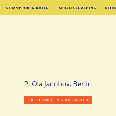
STIMMPROBEN KATEG.
SPRACH-COACHING
REFE
 Speaker Sch
sche Männe
P. Ola Jannhov, Berlin
JETZT ANRUFEN ODER EMAILEN!