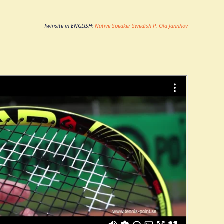
Twinsite in ENGLISH:
Native Speaker Swedish P. Ola Jannhov